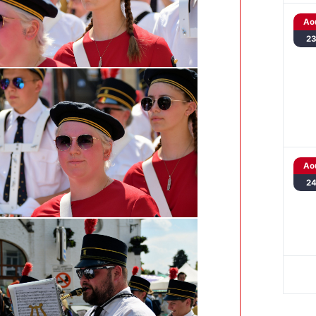
Ao
2
Ao
2